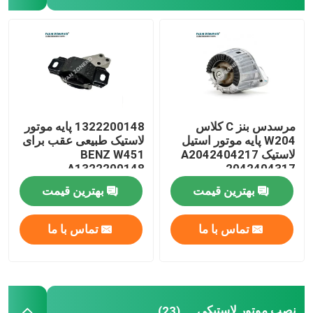
مرسدس بنز C کلاس
1322200148 پایه موتور
W204 پایه موتور استیل
لاستیک طبیعی عقب برای
لاستیک A2042404217
BENZ W451
A1322200148
2042404317
بهترین قیمت
بهترین قیمت
تماس با ما
تماس با ما
نصب موتور لاستیکی
(23)