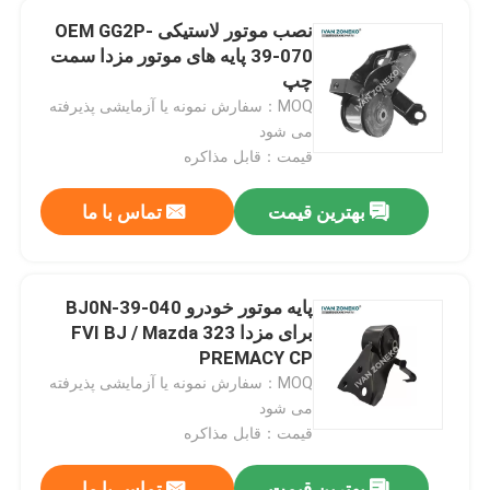
نصب موتور لاستیکی OEM GG2P-
39-070 پایه های موتور مزدا سمت
نمایش واقعیت مجازی
چپ
MOQ：سفارش نمونه یا آزمایشی پذیرفته
درباره ما
می شود
قیمت：قابل مذاکره
تور کارخانه
بهترین قیمت
تماس با ما
کنترل کیفیت
پایه موتور خودرو BJ0N-39-040
برای مزدا 323 FVI BJ / Mazda
با ما تماس بگیرید
PREMACY CP
MOQ：سفارش نمونه یا آزمایشی پذیرفته
اخبار
می شود
قیمت：قابل مذاکره
موارد
بهترین قیمت
تماس با ما