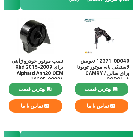
12371-0D040 تعویض
نصب موتور خودرو ژاپنی
لاستیکی پایه موتور تویوتا
برای 2009-2015 Rhd
برای سالن CAMRY /
Alphard Anh20 OEM
12305-28231
COROLLA
بهترین قیمت
بهترین قیمت
تماس با ما
تماس با ما