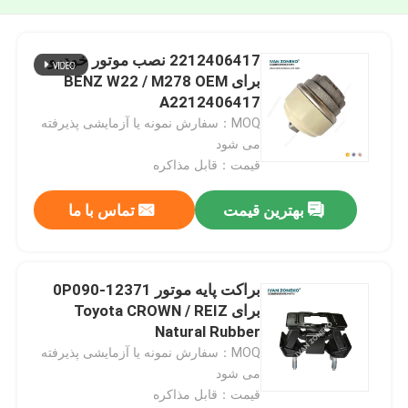
2212406417 نصب موتور خودرو
برای BENZ W22 / M278 OEM
A2212406417
MOQ：سفارش نمونه یا آزمایشی پذیرفته
می شود
قیمت：قابل مذاکره
بهترین قیمت
تماس با ما
براکت پایه موتور 12371-0P090
برای Toyota CROWN / REIZ
Natural Rubber
MOQ：سفارش نمونه یا آزمایشی پذیرفته
می شود
قیمت：قابل مذاکره