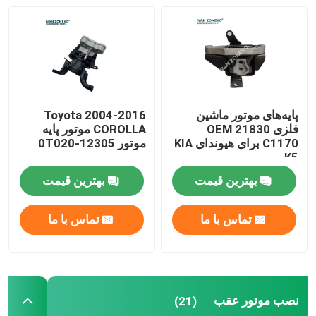
پایه تعلیق
پایه ضربه گیر
پایه‌های موتور ماشین
2004-2016 Toyota
فلزی OEM 21830
COROLLA موتور پایه
C1170 برای هیوندای KIA
موتور 12305-0T020
K5
بهترین قیمت
بهترین قیمت
تماس با ما
تماس با ما
نصب موتور عقب
(21)