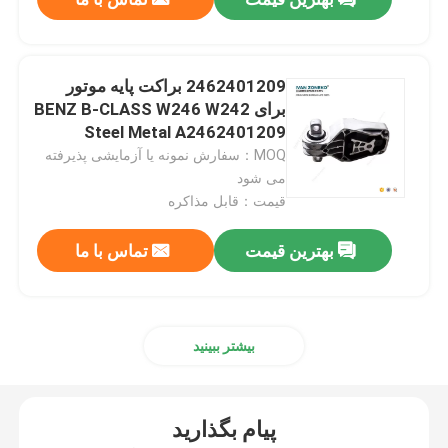
پایه های موتور خودرو
2462401209 براکت پایه موتور
برای BENZ B-CLASS W246 W242
نصب موتور عقب
Steel Metal A2462401209
MOQ：سفارش نمونه یا آزمایشی پذیرفته
نصب موتور لاستیکی
می شود
قیمت：قابل مذاکره
نصب موتور هیوندای
بهترین قیمت
تماس با ما
براکت پایه موتور
بیشتر ببینید
بازوی کنترل تعلیق
پیام بگذارید
لینک نوار تثبیت کننده