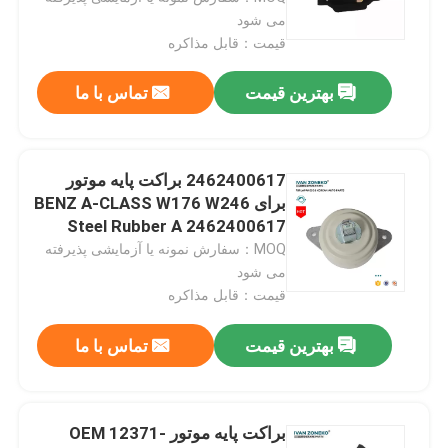
می شود
قیمت：قابل مذاکره
بهترین قیمت
تماس با ما
2462400617 براکت پایه موتور
برای BENZ A-CLASS W176 W246
Steel Rubber A 2462400617
MOQ：سفارش نمونه یا آزمایشی پذیرفته
می شود
قیمت：قابل مذاکره
بهترین قیمت
تماس با ما
براکت پایه موتور OEM 12371-