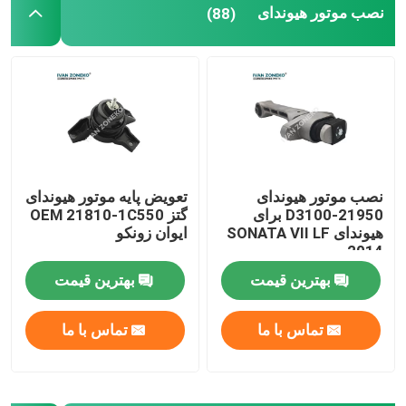
نصب موتور هیوندای
(88)
نصب موتور هیوندای
تعویض پایه موتور هیوندای
21950-D3100 برای
گتز OEM 21810-1C550
هیوندای SONATA VII LF
ایوان زونکو
2014
بهترین قیمت
بهترین قیمت
تماس با ما
تماس با ما