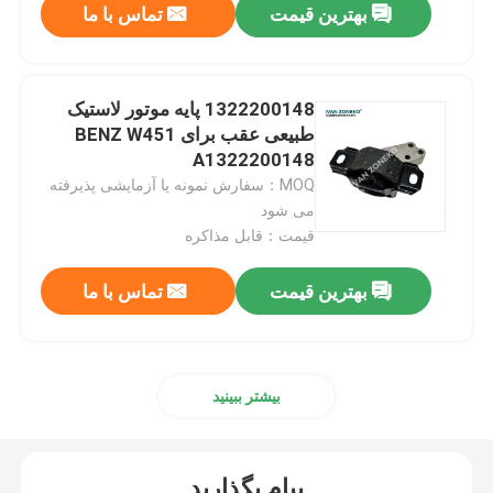
بهترین قیمت
تماس با ما
پایه های موتور خودرو
1322200148 پایه موتور لاستیک
نصب موتور عقب
طبیعی عقب برای BENZ W451
A1322200148
MOQ：سفارش نمونه یا آزمایشی پذیرفته
نصب موتور لاستیکی
می شود
قیمت：قابل مذاکره
نصب موتور هیوندای
بهترین قیمت
تماس با ما
براکت پایه موتور
بیشتر ببینید
بازوی کنترل تعلیق
لینک نوار تثبیت کننده
پیام بگذارید