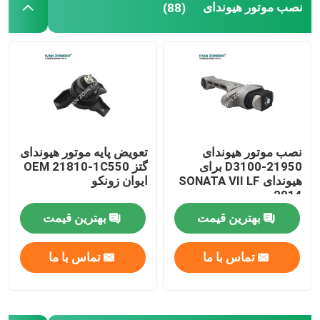
نصب موتور هیوندای
(88)
نصب موتور هیوندای
تعویض پایه موتور هیوندای
21950-D3100 برای
گتز OEM 21810-1C550
هیوندای SONATA VII LF
ایوان زونکو
2014
بهترین قیمت
بهترین قیمت
تماس با ما
تماس با ما