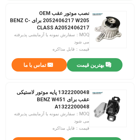
نصب موتور عقب OEM
نمایش واقعیت مجازی
2052406217 W205 برای BENZ C-
CLASS A2052406217
MOQ：سفارش نمونه یا آزمایشی پذیرفته
درباره ما
می شود
قیمت：قابل مذاکره
تور کارخانه
بهترین قیمت
تماس با ما
کنترل کیفیت
1322200048 پایه موتور لاستیکی
با ما تماس بگیرید
عقب برای BENZ W451
A1322200048
MOQ：سفارش نمونه یا آزمایشی پذیرفته
اخبار
می شود
قیمت：قابل مذاکره
موارد