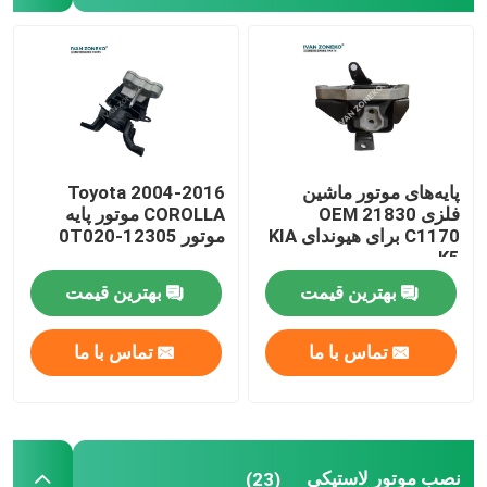
پایه تعلیق
پایه ضربه گیر
پایه‌های موتور ماشین
2004-2016 Toyota
فلزی OEM 21830
COROLLA موتور پایه
C1170 برای هیوندای KIA
موتور 12305-0T020
K5
بهترین قیمت
بهترین قیمت
تماس با ما
تماس با ما
نصب موتور لاستیکی
(23)