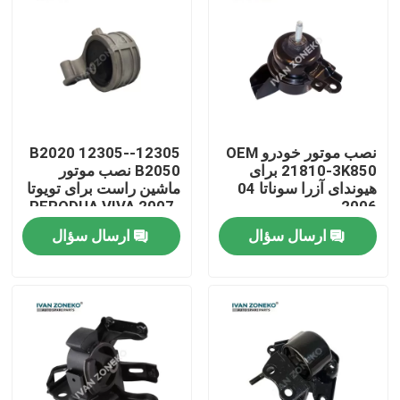
نمایش واقعیت مجازی
درباره ما
نصب موتور خودرو OEM
12305-B2020 12305-
تور کارخانه
21810-3K850 برای
B2050 نصب موتور
هیوندای آزرا سوناتا 04
ماشین راست برای تویوتا
PERODUA VIVA 2007-
2006
کنترل کیفیت
2014
ارسال سؤال
ارسال سؤال
با ما تماس بگیرید
اخبار
موارد