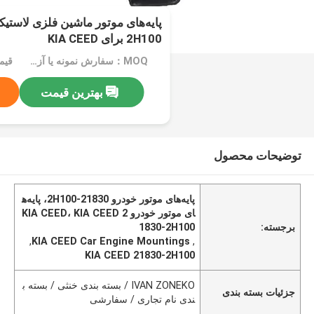
2H100 برای KIA CEED
MOQ：سفارش نمونه یا آزمایشی پذیرفته می شود
قیم
بهترین قیمت
توضیحات محصول
پایه‌های موتور خودرو 21830-2H100، پایه‌ه
ای موتور خودرو KIA CEED، KIA CEED 2
برجسته:
1830-2H100
,
KIA CEED Car Engine Mountings
,
KIA CEED 21830-2H100
IVAN ZONEKO / بسته بندی خنثی / بسته ب
جزئیات بسته بندی
ندی نام تجاری / سفارشی