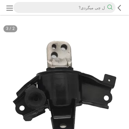
3
/
2