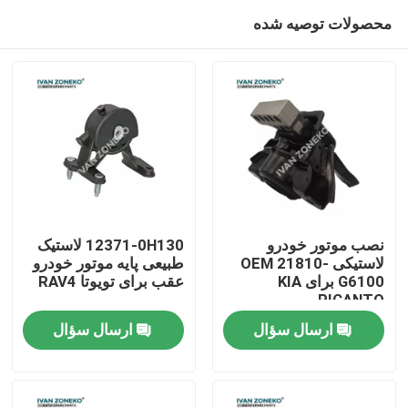
محصولات توصیه شده
نصب موتور خودرو
12371-0H130 لاستیک
لاستیکی OEM 21810-
طبیعی پایه موتور خودرو
G6100 برای KIA
عقب برای تویوتا RAV4
صفحه اصلی
PICANTO
ارسال سؤال
ارسال سؤال
محصولات
فیلم های