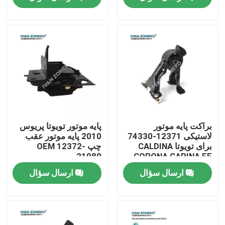
نمایش واقعیت مجازی
درباره ما
تور کارخانه
کنترل کیفیت
براکت پایه موتور
پایه موتور تویوتا پریوس
لاستیکی 12371-74330
2010 پایه موتور عقب
برای تویوتا CALDINA
چپ OEM 12372-
با ما تماس بگیرید
21080
CORONA CARINA FF
ارسال سؤال
ارسال سؤال
اخبار
موارد