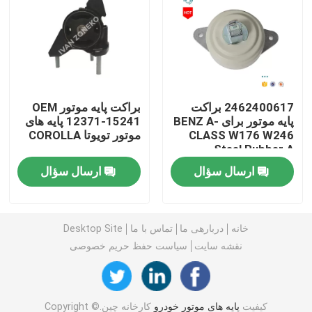
پایه های موتور خودرو
نصب موتور عقب
2462400617 براکت
براکت پایه موتور OEM
پایه موتور برای BENZ A-
12371-15241 پایه های
نصب موتور لاستیکی
CLASS W176 W246
موتور تویوتا COROLLA
Steel Rubber A
2462400617
نصب موتور هیوندای
ارسال سؤال
ارسال سؤال
براکت پایه موتور
خانه
دربارهی ما
تماس با ما
Desktop Site
نقشه سایت
سیاست حفظ حریم خصوصی
بازوی کنترل تعلیق
لینک نوار تثبیت کننده
کیفیت
پایه های موتور خودرو
کارخانه چین.Copyright ©