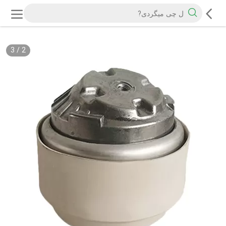
3
/
2