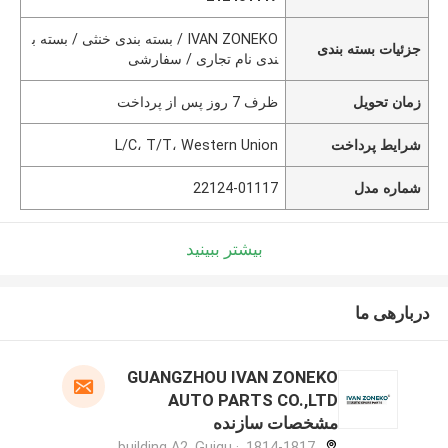
IVAN ZONEKO / بسته بندی خنثی / بسته ب
جزئیات بسته بندی
ندی نام تجاری / سفارشی
زمان تحویل
ظرف 7 روز پس از پرداخت
شرایط پرداخت
L/C، T/T، Western Union
شماره مدل
22124-01117
بیشتر ببینید
دربارهی ما
GUANGZHOU IVAN ZONEKO
AUTO PARTS CO.,LTD
مشخصات سازنده
1814-1817, building A2, Guigu ·