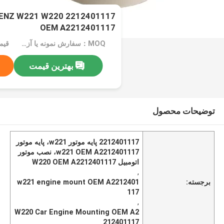
OEM A2212401117
MOQ：سفارش نمونه یا آزمایشی پذیرفته می شود
قیم
بهترین قیمت
توضیحات محصول
2212401117 پایه موتور w221، پایه موتور
w221 OEM A2212401117، نصب موتور
اتومبیل W220 OEM A2212401117
,
برجسته:
w221 engine mount OEM A2212401
117
,
W220 Car Engine Mounting OEM A2
212401117