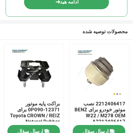
ادامه هید
محصولات توصیه شده
صفحه اصلی
2212406417 نصب
براکت پایه موتور
موتور خودرو برای BENZ
12371-0P090 برای
محصولات
Toyota CROWN / REIZ
W22 / M278 OEM
Natural Rubber
A2212406417
ارسال سؤال
ارسال سؤال
فیلم های