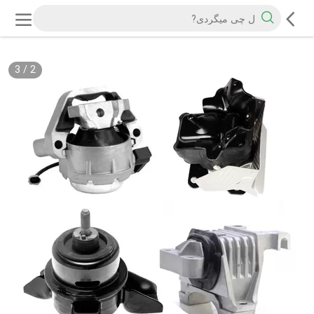
3
/
2