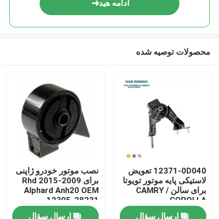
ادامه هید
محصولات توصیه شده
صفحه اصلی
12371-0D040 تعویض
نصب موتور خودرو ژاپنی
لاستیکی پایه موتور تویوتا
برای 2009-2015 Rhd
محصولات
برای سالن CAMRY /
Alphard Anh20 OEM
12305-28231
COROLLA
ارسال سؤال
ارسال سؤال
فیلم های