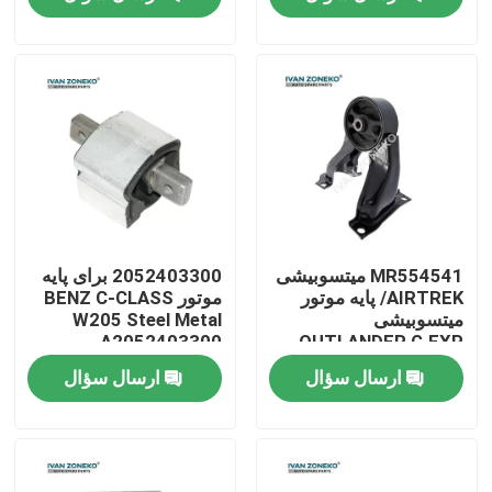
نمایش واقعیت مجازی
درباره ما
تور کارخانه
کنترل کیفیت
MR554541 میتسوبیشی
2052403300 برای پایه
AIRTREK/ پایه موتور
موتور BENZ C-CLASS
میتسوبیشی
W205 Steel Metal
با ما تماس بگیرید
A2052403300
OUTLANDER G.EXP
ارسال سؤال
ارسال سؤال
اخبار
موارد