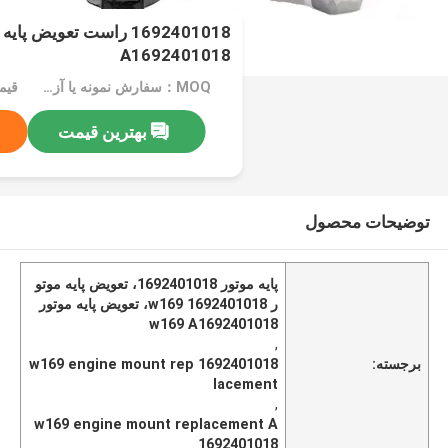
A1692401018
MOQ：سفارش نمونه یا آزمایشی پذیرفته می شود
قیم
بهترین قیمت
توضیحات محصول
پایه موتور 1692401018، تعویض پایه موتو
ر 1692401018 w169، تعویض پایه موتور
w169 A1692401018
,
برجسته:
1692401018 w169 engine mount rep
lacement
,
w169 engine mount replacement A
1692401018