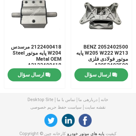
پایه های موتور خودرو
نصب موتور عقب
2052402500 BENZ
2122400418 مرسدس
W205 W222 W213 پایه
W204 پایه موتور Steel
نصب موتور لاستیکی
موتور فولادی فلزی
Metal OEM
A2122400418
A2052402500
نصب موتور هیوندای
ارسال سؤال
ارسال سؤال
براکت پایه موتور
خانه
دربارهی ما
تماس با ما
Desktop Site
نقشه سایت
سیاست حفظ حریم خصوصی
بازوی کنترل تعلیق
لینک نوار تثبیت کننده
کیفیت
پایه های موتور خودرو
کارخانه چین.Copyright ©