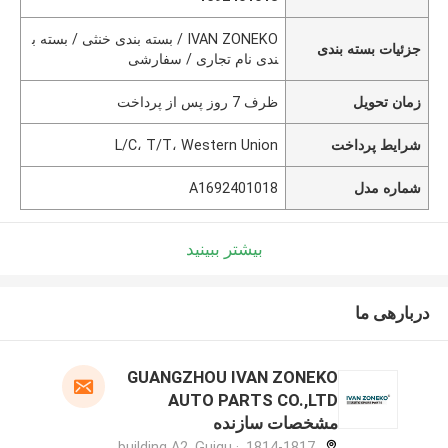
IVAN ZONEKO / بسته بندی خنثی / بسته ب
جزئیات بسته بندی
ندی نام تجاری / سفارشی
زمان تحویل
ظرف 7 روز پس از پرداخت
شرایط پرداخت
L/C، T/T، Western Union
شماره مدل
A1692401018
بیشتر ببینید
دربارهی ما
GUANGZHOU IVAN ZONEKO
AUTO PARTS CO.,LTD
مشخصات سازنده
1814-1817, building A2, Guigu ·