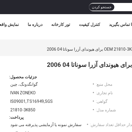
جستجو کردن
ا تماس بگیرید
کنترل کیفیت
تور کارخانه
درباره ما
نمایش واقع
جزئیات محصول:
محل منبع:
گوانگدونگ، چین
نام تجاری:
IVAN ZONEKO
گواهی:
IS09001,TS16949,SGS
شماره مدل:
21810-3K850
پرداخت:
ار حداقل تعداد سفارش:
سفارش نمونه یا آزمایشی پذیرفته می شود