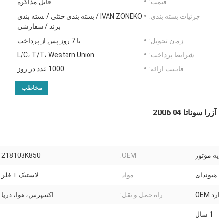
قیمت:
قابل مذاکره
جزئیات بسته بندی:
IVAN ZONEKO / بسته بندی خنثی / بسته بندی
برند / سفارشی
زمان تحویل:
با 7 روز پس از پرداخت
شرایط پرداخت:
L/C، T/T، Western Union
قابلیت ارائه:
1000 عدد در روز
مخاطب
یه موتور
OEM:
218103K850
هیوندای
مواد:
لاستیک + فلز
 OEM
راه حمل و نقل:
اکسپرس، هوا، دریا
1 سال