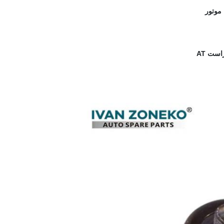
موتور
ست AT