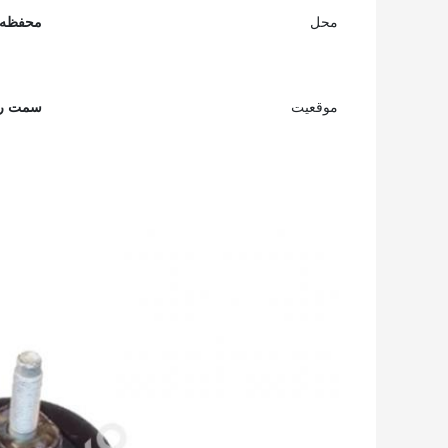
محل
محفظه 
موقعیت
سمت را