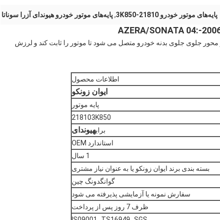
پایه‌های موتور خودرو 21810-3K850
,
پایه‌های موتور خودرو هیوندای آزرا سوناتا
محور جلوی جلوی بدنه خودرو متصل می شود تا موتور را ثابت کند و لرزش
اطلاعات محصول
ایوان زونکو
پایه موتور
218103K850
هیوندای
برای
استاندارد OEM
1 سال
بسته بندی برند ایوان زونکو یا به عنوان نیاز مشتری
گوانگدونگ چین
سفارش نمونه یا آزمایشی پذیرفته می شود
ظرف 7 روز پس از پرداخت
IS09001، TS16949، SGS