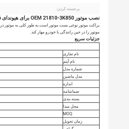
برجسته کردن:
نصب موتور OEM 21810-3K850 برای هیوندای AZERA/SONATA 04:-2006
براکت موتور نوعی بست موتور است.به طور کلی به موتور در 
موتور را در حین رانندگی با خودرو مهار کند.
جزئیات سریع
نام تجاری
نام آیتم
شماره مدل
مدل ماشین
اندازه
ضمانتنامه
بسته بندی
محل مبدا
MOQ
زمان تحویل
گواهی