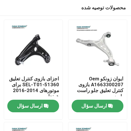
محصولات توصیه شده
ایوان زونکو Oem
اجزای بازوی کنترل تعلیق
A1663300207 بازوی
51360-SEL-T01 برای
کنترل تعلیق جلو راست
موتورهای 2014-2016
صفحه اصلی
پایین
هوندا
ارسال سؤال
ارسال سؤال
محصولات
فیلم های