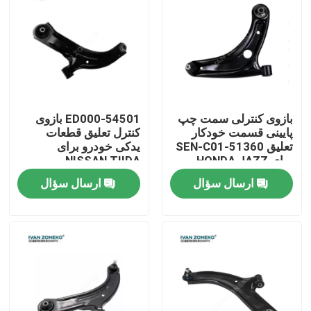
نمایش واقعیت مجازی
درباره ما
بازوی کنترلی سمت چپ
54501-ED000 بازوی
تور کارخانه
پایینی قسمت خودکار
کنترل تعلیق قطعات
تعلیق 51360-SEN-C01
یدکی خودرو برای
برای HONDA JAZZ
NISSAN TIIDA
کنترل کیفیت
ارسال سؤال
ارسال سؤال
با ما تماس بگیرید
اخبار
موارد