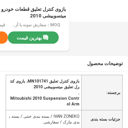
میتسوبیشی 2010
MOQ：سفارش نمونه یا آزمایشی پذیرفته می شود
قیم
بهترین قیمت
توضیحات محصول
بازوی کنترل تعلیق MN101741، بازوی کنت
رل تعلیق میتسوبیشی 2010
برجسته:
,
Mitsubishi 2010 Suspension Contr
ol Arm
IVAN ZONEKO / بسته بندی خنثی / بسته ب
جزئیات بسته بندی
ندی مارک / سفارشی