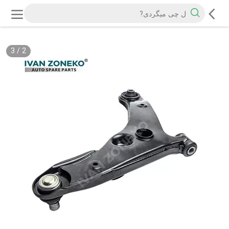
3
/
2