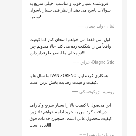
فروشنده بسیار خوب و مناسب، خیلی سریع به
سوالات پاسخ می دهد. از نظر فنی بسیار باسواد.
توصیه!
—— لبنان - ولید چعبان
اول، من فقط می خواهم امتحان کنم. اما کیفیت
واقعاً من را شگفت زده می کند. حالا میدونم چرا
تو محلی ما اینقدر طرفدار داره!!!
—— عراق -Diagno Stic
ما سال ها با IVAN ZOKENO همکاری کرده ایم،
کیفیت و قیمت رضایت بخش ترین است.
—— روسیه - ژوکوفسکی
این محصول با کیفیت بالا را بسیار سریع و کارآمد
دریافت کرد. من به خرید ادامه خواهم داد زیرا
کیفیت محصول عالی است، همچنین خدمات فوق
العاده است!!
—— برزیل - پل بسرا