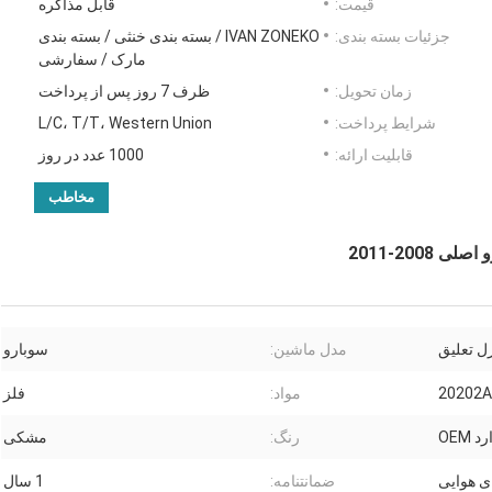
قیمت:
قابل مذاکره
جزئیات بسته بندی:
IVAN ZONEKO / بسته بندی خنثی / بسته بندی
مارک / سفارشی
زمان تحویل:
ظرف 7 روز پس از پرداخت
شرایط پرداخت:
L/C، T/T، Western Union
قابلیت ارائه:
1000 عدد در روز
مخاطب
رل تعلیق
مدل ماشین:
سوبارو
20202
مواد:
فلز
 OEM
رنگ:
مشکی
ی هوایی
ضمانتنامه:
1 سال