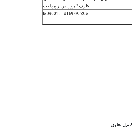
ظرف 7 روز پس از پرداخت
IS09001، TS16949، SGS
نترل تعلیق