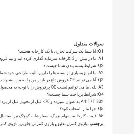
سوالات متداول
Q1: آیا شما یک شرکت تجاری یا یک کارخانه هستید؟
A1: ما در بیش از 3 کارخانه سرمایه گذاری کرده ایم و تیم فروش تجارت خارجی حرفه ای داریم.
Q2: شرایط بسته بندی شما چیست؟
A2: ما انواع بسیاری از بسته ها را داریم، البته طراحی خود شما خواهد بود
Q3: آیا می توانید OE فروش داغ در بازار من را به من پیشنهاد دهید؟
A3: بله، ما می توانیم لیست OE پرفروش را با توجه به محصول و بازار شما ارائه دهیم
Q4: شرایط پرداخت شما چیست؟
A4: T/T 30٪ به عنوان سپرده و 70٪ قبل از تحویل.قبل از پرداخت موجودی، عکس‌های محصولات و بسته‌ها را به شما نشان می‌دهیم.
Q5: چرا ما را انتخاب کنید؟
A5: قیمت کارخانه، سهام بزرگ، سفارشات کوچک نیز استقبال می شود، ظرفیت عرضه قوی، تحویل به موقع، خدمات حرفه ای و عالی.
,
,
برچسب:
بازوی کنترل تعلیق
بازوی کنترلی جلویی
بازوی کنترل