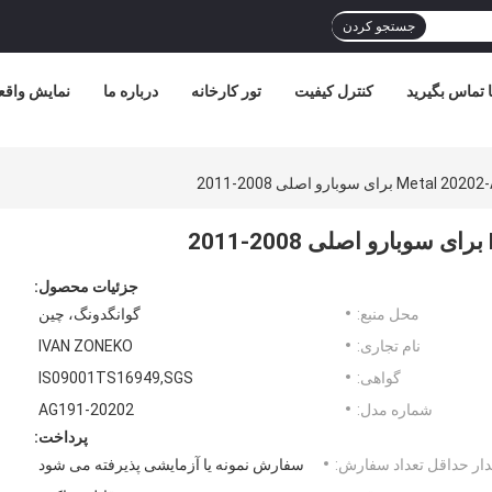
جستجو کردن
ا تماس بگیرید
کنترل کیفیت
تور کارخانه
درباره ما
نمایش واقع
جزئیات محصول:
محل منبع:
گوانگدونگ، چین
نام تجاری:
IVAN ZONEKO
گواهی:
IS09001TS16949,SGS
شماره مدل:
20202-AG191
پرداخت:
ار حداقل تعداد سفارش:
سفارش نمونه یا آزمایشی پذیرفته می شود