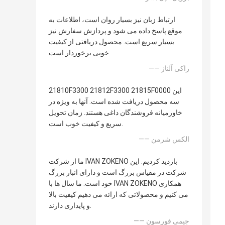
ارتباط زبان نیز بسیار روان است، اطلاعات به
موقع پاسخ داده می شود و پردازش سفارش نیز
بسیار سریع است. محصول دریافتی از کیفیت
خوبی برخوردار است
—— راکی آلناژ
21810F3300 21812F3300 21815F0000 این
سه محصول دریافت شده است. آنها به ویژه در
خاورمیانه فروشندگان داغی هستند. زمان تحویل
سریع و کیفیت خوب است.
—— الکس شرمن
ما از شرکت IVAN ZOKENO بازدید کردیم. این
شرکت در مقیاس بزرگ است و دارای انبار بزرگ
خود است. ما سال ها با IVAN ZOKENO همکاری
می کنیم و محصولاتی که ارائه می دهیم کیفیت بالا
و پایداری دارند.
—— جیمی فورسون