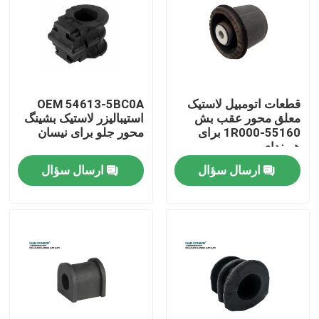
قطعات اتومبیل لاستیک
OEM 54613-5BC0A
معلق محور عقب بش
استیبالیزر لاستیک بشینگ
55160-1R000 برای
محور جلو برای نیسان
هیوندای
ارسال سؤال
ارسال سؤال
صفحه اصلی
محصولات
فیلم های