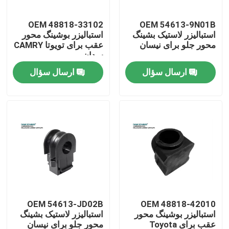
OEM 48818-33102
OEM 54613-9N01B
نمایش واقعیت مجازی
استبالیزر لاستیک بشینگ
استبالیزر بوشینگ محور
محور جلو برای نیسان
عقب برای تویوتا CAMRY
سدان
درباره ما
ارسال سؤال
ارسال سؤال
تور کارخانه
کنترل کیفیت
با ما تماس بگیرید
اخبار
OEM 54613-JD02B
OEM 48818-42010
استبالیزر بوشینگ محور
استبالیزر لاستیک بشینگ
موارد
عقب برای Toyota
محور جلو برای نیسان