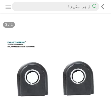
3
/
2