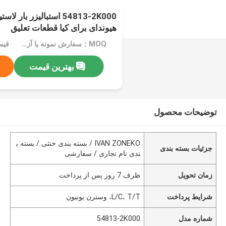
54813-2K000 استبالیزر با
هیوندای برای کیا قطعات تعلیق
MOQ：سفارش نمونه یا آزمایشی پذیرفته می شود
قیم
بهترین قیمت
توضیحات محصول
IVAN ZONEKO / بسته بندی خنثی / بسته ب
جزئیات بسته بندی
ندی نام تجاری / سفارشی
زمان تحویل
ظرف 7 روز پس از پرداخت
شرایط پرداخت
L/C، T/T، وسترن یونیون
شماره مدل
54813-2K000