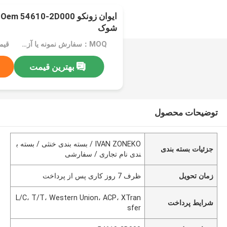
ا
شوک
MOQ：سفارش نمونه یا آزمایشی پذیرفته می شود
قیم
بهترین قیمت
توضیحات محصول
IVAN ZONEKO / بسته بندی خنثی / بسته ب
جزئیات بسته بندی
ندی نام تجاری / سفارشی
زمان تحویل
ظرف 7 روز کاری پس از پرداخت
L/C، T/T، Western Union، ACP، XTran
شرایط پرداخت
sfer