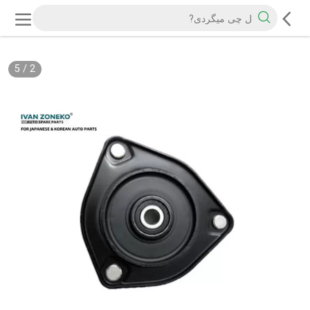
5
/
2