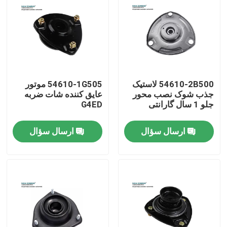
54610-2B500 لاستیک
54610-1G505 موتور
جذب شوک نصب محور
عایق کننده شات ضربه
جلو 1 سال گارانتی
G4ED
ارسال سؤال
ارسال سؤال
صفحه اصلی
محصولات
فیلم های