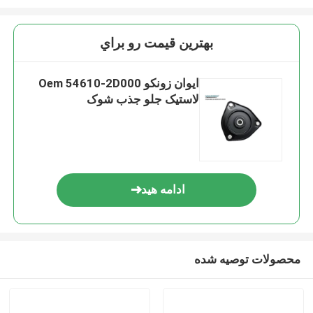
بهترين قيمت رو براي
ایوان زونکو Oem 54610-2D000
لاستیک جلو جذب شوک
ادامه هید
محصولات توصیه شده