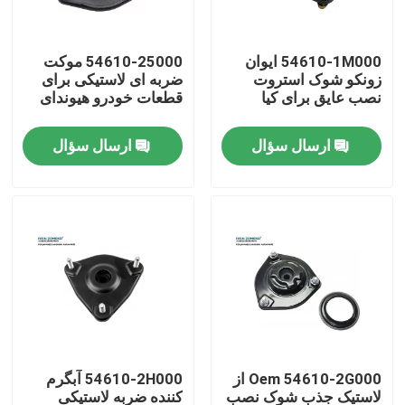
نمایش واقعیت مجازی
54610-1M000 ایوان
54610-25000 موکت
زونکو شوک استروت
ضربه ای لاستیکی برای
نصب عایق برای کیا
قطعات خودرو هیوندای
درباره ما
ارسال سؤال
ارسال سؤال
تور کارخانه
کنترل کیفیت
با ما تماس بگیرید
اخبار
Oem 54610-2G000 از
54610-2H000 آبگرم
موارد
لاستیک جذب شوک نصب
کننده ضربه لاستیکی