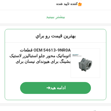
کننده تایید شده
بیشتر ببینید
بهترين قيمت رو براي
OEM 54613-9NR0A قطعات
اتوماتیک محور جلو استبالیزر لاستیک
بشینگ برای هیوندای نیسان برای
اینفینیتی
ادامه هید