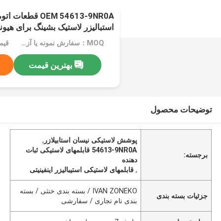
OEM 54613-9NR0A ق
استبالیزر لاستیک بشینگ برای هیون
اینفینیتی
MOQ：سفارش نمونه یا آزمایشی پذیرفته می شود
قیم
بهترین قیمت
توضیحات محصول
پوشش لاستیکی نیسان استابیلازر
,
54613-9NR0A قابلمهای لاستیکی ثبات
برجسته:
دهنده
,
قابلمهای لاستیکی استیبالیزر اینفینیتی
IVAN ZONEKO / بسته بندی خنثی / بسته
جزئیات بسته بندی
بندی نام تجاری / سفارشی