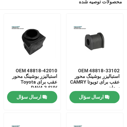
محصولات توصیه شده
OEM 48818-42010
OEM 48818-33102
استبالیزر بوشینگ محور
استبالیزر بوشینگ محور
عقب برای تویوتا CAMRY
عقب برای Toyota
سدان
RAV4 3 SUV
صفحه اصلی
ارسال سؤال
ارسال سؤال
محصولات
فیلم های