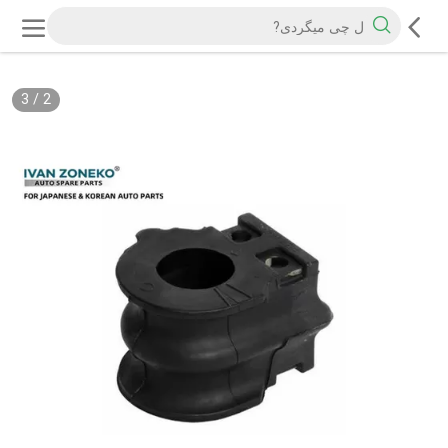
3
/
2