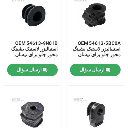
نمایش واقعیت مجازی
درباره ما
OEM 54613-9N01B
OEM 54613-5BC0A
استیبالیزر لاستیک بشینگ
استبالیزر لاستیک بشینگ
تور کارخانه
محور جلو برای نیسان
محور جلو برای نیسان
ارسال سؤال
ارسال سؤال
کنترل کیفیت
با ما تماس بگیرید
اخبار
موارد