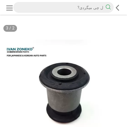
3
/
2