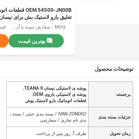
OEM 54500-JN00B 
تعلیق بازو لاستیک بش برای نیسان EANA II
MOQ：سفارش نمونه یا آزمایشی پذیرفته می شود
قیم
بهترین قیمت
توضیحات محصول
پوشه ی لاستیکی نیسان TEANA II
,
برجسته:
پوشه ی لاستیکی بازوی OEM
,
قطعات اتوماتیک بازو لاستیک پوش
IVAN ZONEKO / بسته بندی خنثی / بسته ب
جزئیات بسته بندی
ندی نام تجاری / سفارشی
زمان تحویل
ظرف 7 روز پس از پرداخت